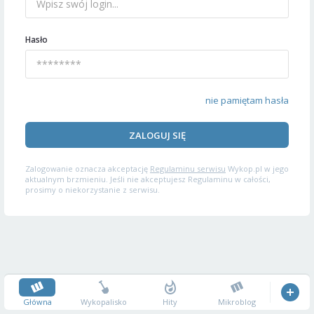
Hasło
nie pamiętam hasła
ZALOGUJ SIĘ
Zalogowanie oznacza akceptację
Regulaminu serwisu
Wykop.pl w jego
aktualnym brzmieniu. Jeśli nie akceptujesz Regulaminu w całości,
prosimy o niekorzystanie z serwisu.
Główna
Wykopalisko
Hity
Mikroblog