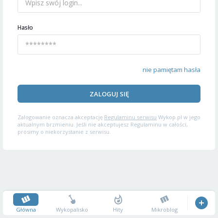
Hasło
nie pamiętam hasła
ZALOGUJ SIĘ
Zalogowanie oznacza akceptację
Regulaminu serwisu
Wykop.pl w jego
aktualnym brzmieniu. Jeśli nie akceptujesz Regulaminu w całości,
prosimy o niekorzystanie z serwisu.
Główna
Wykopalisko
Hity
Mikroblog