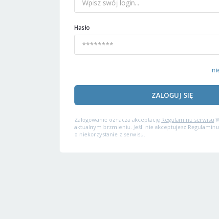
Hasło
ni
ZALOGUJ SIĘ
Zalogowanie oznacza akceptację
Regulaminu serwisu
W
aktualnym brzmieniu. Jeśli nie akceptujesz Regulaminu
o niekorzystanie z serwisu.