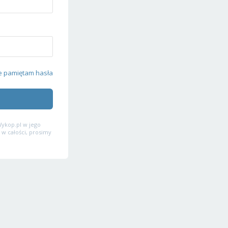
e pamiętam hasła
ykop.pl w jego
 w całości, prosimy