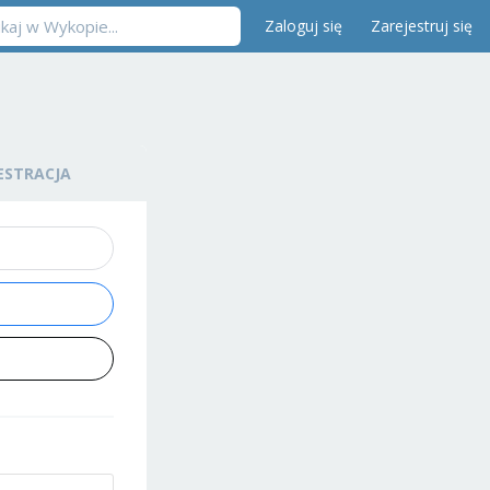
Zaloguj się
Zarejestruj się
ESTRACJA