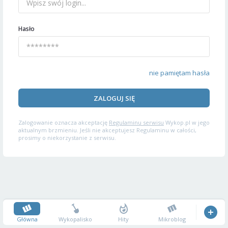
Hasło
nie pamiętam hasła
ZALOGUJ SIĘ
Zalogowanie oznacza akceptację
Regulaminu serwisu
Wykop.pl w jego
aktualnym brzmieniu. Jeśli nie akceptujesz Regulaminu w całości,
prosimy o niekorzystanie z serwisu.
Główna
Wykopalisko
Hity
Mikroblog