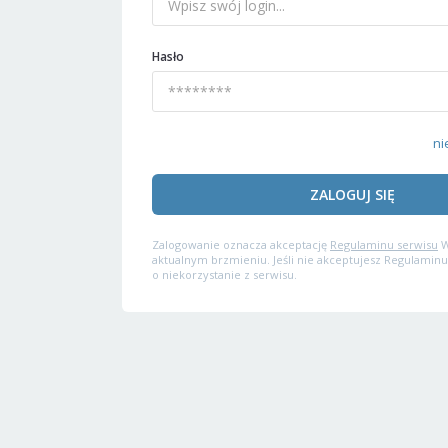
Hasło
ni
ZALOGUJ SIĘ
Zalogowanie oznacza akceptację
Regulaminu serwisu
W
aktualnym brzmieniu. Jeśli nie akceptujesz Regulaminu
o niekorzystanie z serwisu.