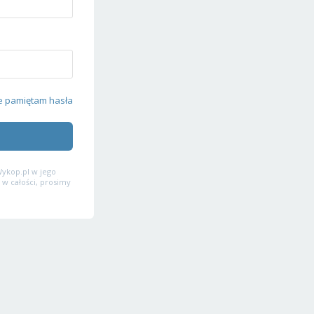
e pamiętam hasła
ykop.pl w jego
 w całości, prosimy