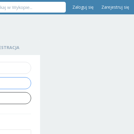
Zaloguj się
Zarejestruj się
ESTRACJA