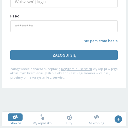
Hasło
nie pamiętam hasła
ZALOGUJ SIĘ
Zalogowanie oznacza akceptację
Regulaminu serwisu
Wykop.pl w jego
aktualnym brzmieniu. Jeśli nie akceptujesz Regulaminu w całości,
prosimy o niekorzystanie z serwisu.
Główna
Wykopalisko
Hity
Mikroblog