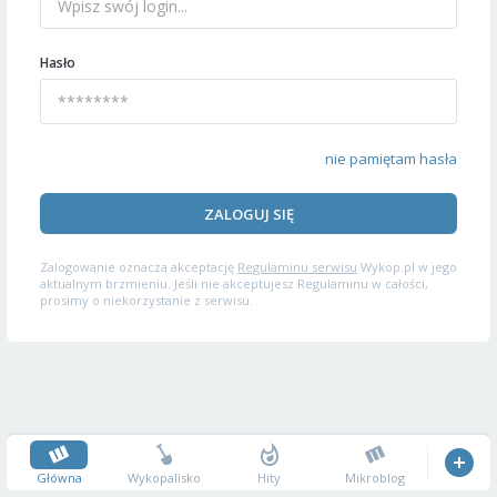
Hasło
nie pamiętam hasła
ZALOGUJ SIĘ
Zalogowanie oznacza akceptację
Regulaminu serwisu
Wykop.pl w jego
aktualnym brzmieniu. Jeśli nie akceptujesz Regulaminu w całości,
prosimy o niekorzystanie z serwisu.
Główna
Wykopalisko
Hity
Mikroblog