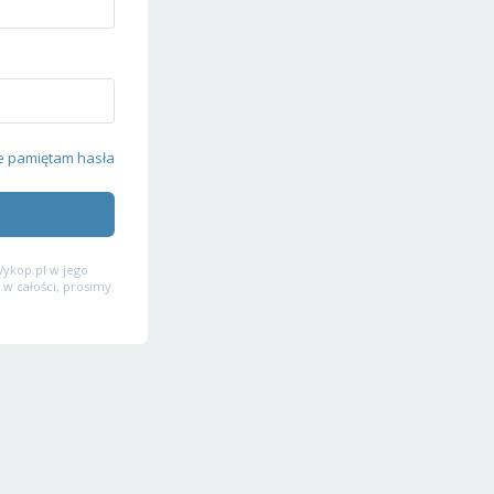
e pamiętam hasła
ykop.pl w jego
 w całości, prosimy