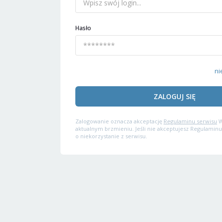
Hasło
ni
ZALOGUJ SIĘ
Zalogowanie oznacza akceptację
Regulaminu serwisu
W
aktualnym brzmieniu. Jeśli nie akceptujesz Regulaminu
o niekorzystanie z serwisu.