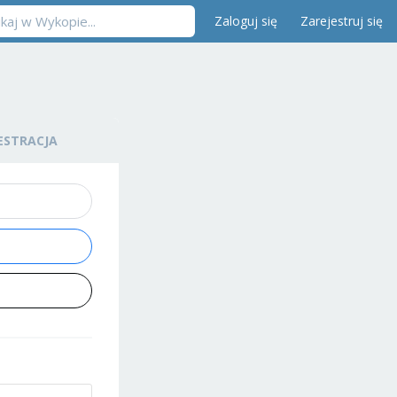
Zaloguj się
Zarejestruj się
ESTRACJA