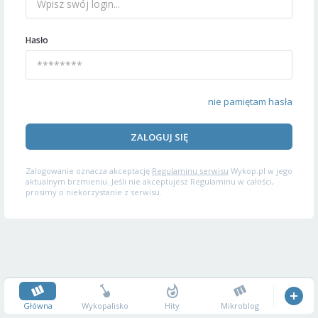
Hasło
nie pamiętam hasła
ZALOGUJ SIĘ
Zalogowanie oznacza akceptację
Regulaminu serwisu
Wykop.pl w jego
aktualnym brzmieniu. Jeśli nie akceptujesz Regulaminu w całości,
prosimy o niekorzystanie z serwisu.
Główna
Wykopalisko
Hity
Mikroblog