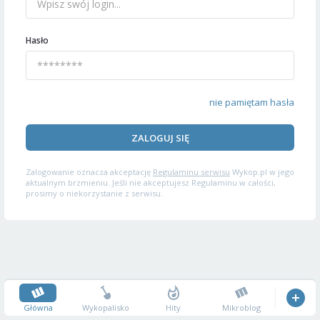
Hasło
nie pamiętam hasła
ZALOGUJ SIĘ
Zalogowanie oznacza akceptację
Regulaminu serwisu
Wykop.pl w jego
aktualnym brzmieniu. Jeśli nie akceptujesz Regulaminu w całości,
prosimy o niekorzystanie z serwisu.
Główna
Wykopalisko
Hity
Mikroblog