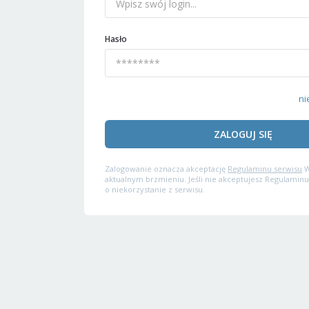
Hasło
ni
ZALOGUJ SIĘ
Zalogowanie oznacza akceptację
Regulaminu serwisu
W
aktualnym brzmieniu. Jeśli nie akceptujesz Regulaminu
o niekorzystanie z serwisu.