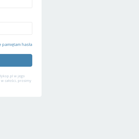
e pamiętam hasła
ykop.pl w jego
 w całości, prosimy