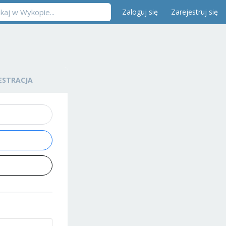
Zaloguj się
Zarejestruj się
ESTRACJA