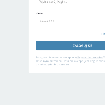
Hasło
ni
ZALOGUJ SIĘ
Zalogowanie oznacza akceptację
Regulaminu serwisu
W
aktualnym brzmieniu. Jeśli nie akceptujesz Regulaminu
o niekorzystanie z serwisu.