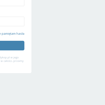
e pamiętam hasła
ykop.pl w jego
 w całości, prosimy