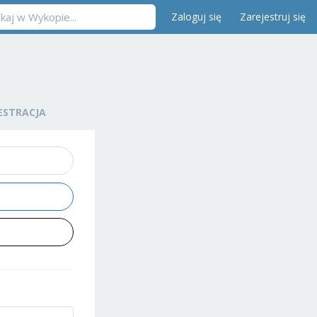
Zaloguj się
Zarejestruj się
ESTRACJA