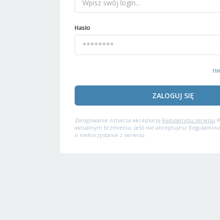
Hasło
ni
ZALOGUJ SIĘ
Zalogowanie oznacza akceptację
Regulaminu serwisu
W
aktualnym brzmieniu. Jeśli nie akceptujesz Regulaminu
o niekorzystanie z serwisu.