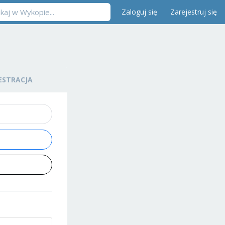
Zaloguj się
Zarejestruj się
ESTRACJA