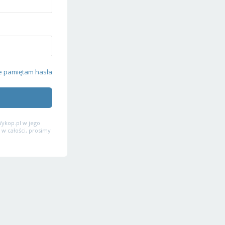
e pamiętam hasła
ykop.pl w jego
 w całości, prosimy