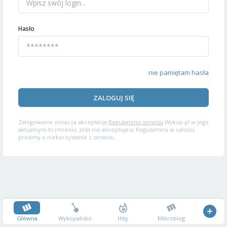
Hasło
nie pamiętam hasła
ZALOGUJ SIĘ
Zalogowanie oznacza akceptację
Regulaminu serwisu
Wykop.pl w jego
aktualnym brzmieniu. Jeśli nie akceptujesz Regulaminu w całości,
prosimy o niekorzystanie z serwisu.
Główna
Wykopalisko
Hity
Mikroblog