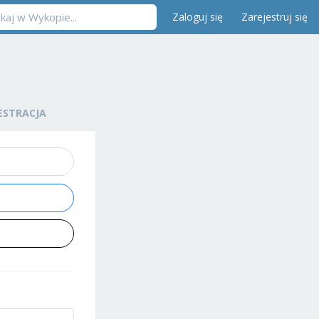
Zaloguj się
Zarejestruj się
ESTRACJA