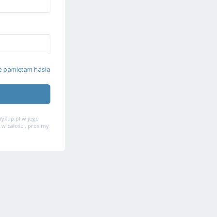
e pamiętam hasła
ykop.pl w jego
 w całości, prosimy