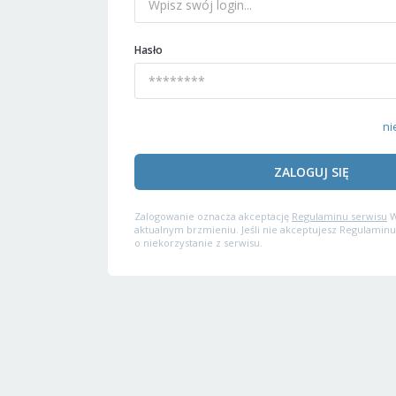
Hasło
ni
ZALOGUJ SIĘ
Zalogowanie oznacza akceptację
Regulaminu serwisu
W
aktualnym brzmieniu. Jeśli nie akceptujesz Regulaminu
o niekorzystanie z serwisu.