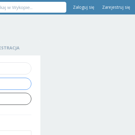
Zaloguj się
Zarejestruj się
ESTRACJA