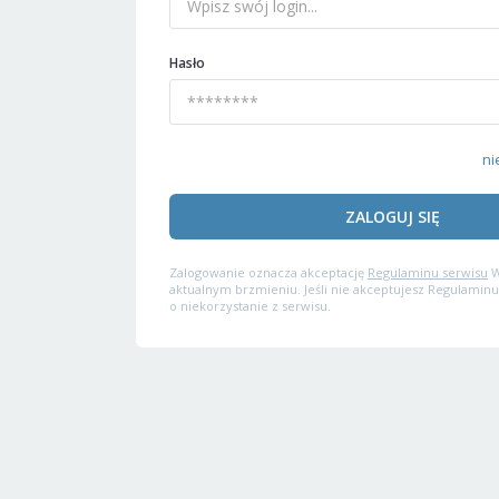
Hasło
ni
ZALOGUJ SIĘ
Zalogowanie oznacza akceptację
Regulaminu serwisu
W
aktualnym brzmieniu. Jeśli nie akceptujesz Regulaminu
o niekorzystanie z serwisu.