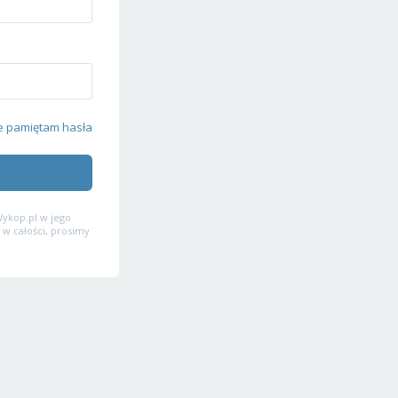
e pamiętam hasła
ykop.pl w jego
 w całości, prosimy