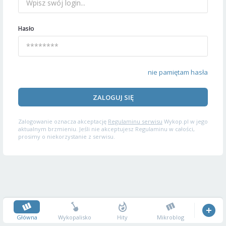
Hasło
nie pamiętam hasła
ZALOGUJ SIĘ
Zalogowanie oznacza akceptację
Regulaminu serwisu
Wykop.pl w jego
aktualnym brzmieniu. Jeśli nie akceptujesz Regulaminu w całości,
prosimy o niekorzystanie z serwisu.
Główna
Wykopalisko
Hity
Mikroblog