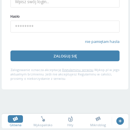
Hasło
nie pamiętam hasła
ZALOGUJ SIĘ
Zalogowanie oznacza akceptację
Regulaminu serwisu
Wykop.pl w jego
aktualnym brzmieniu. Jeśli nie akceptujesz Regulaminu w całości,
prosimy o niekorzystanie z serwisu.
Główna
Wykopalisko
Hity
Mikroblog