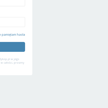
e pamiętam hasła
ykop.pl w jego
 w całości, prosimy