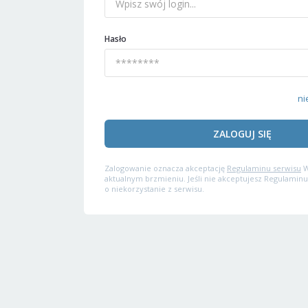
Hasło
ni
ZALOGUJ SIĘ
Zalogowanie oznacza akceptację
Regulaminu serwisu
W
aktualnym brzmieniu. Jeśli nie akceptujesz Regulaminu
o niekorzystanie z serwisu.