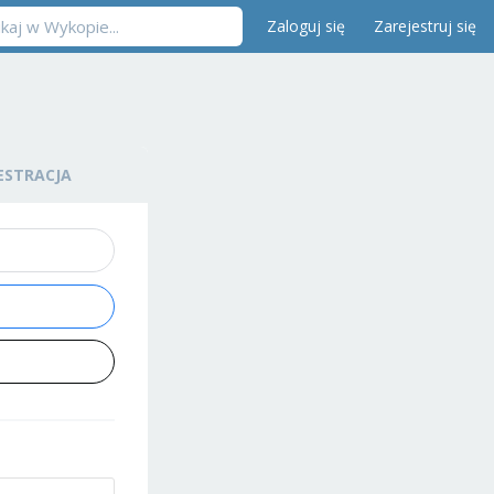
Zaloguj się
Zarejestruj się
ESTRACJA