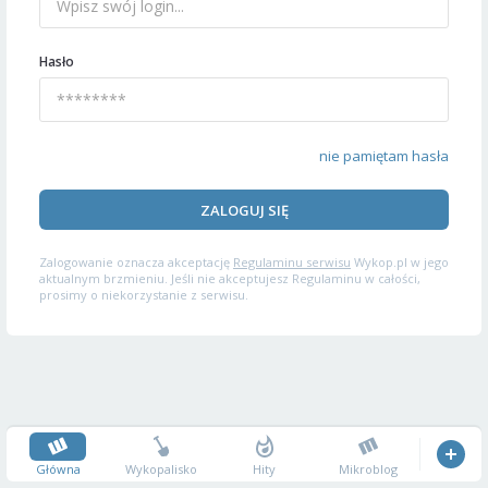
Hasło
nie pamiętam hasła
ZALOGUJ SIĘ
Zalogowanie oznacza akceptację
Regulaminu serwisu
Wykop.pl w jego
aktualnym brzmieniu. Jeśli nie akceptujesz Regulaminu w całości,
prosimy o niekorzystanie z serwisu.
Główna
Wykopalisko
Hity
Mikroblog