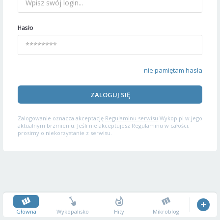
Hasło
nie pamiętam hasła
ZALOGUJ SIĘ
Zalogowanie oznacza akceptację
Regulaminu serwisu
Wykop.pl w jego
aktualnym brzmieniu. Jeśli nie akceptujesz Regulaminu w całości,
prosimy o niekorzystanie z serwisu.
Główna
Wykopalisko
Hity
Mikroblog