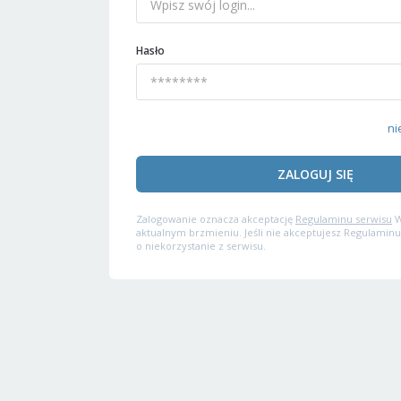
Hasło
ni
ZALOGUJ SIĘ
Zalogowanie oznacza akceptację
Regulaminu serwisu
W
aktualnym brzmieniu. Jeśli nie akceptujesz Regulaminu
o niekorzystanie z serwisu.