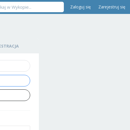
Zaloguj się
Zarejestruj się
ESTRACJA