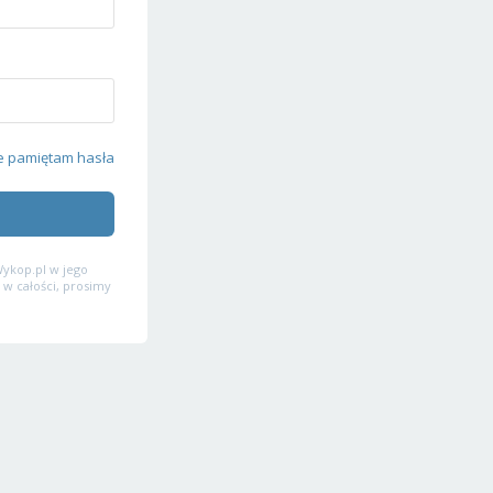
e pamiętam hasła
ykop.pl w jego
 w całości, prosimy