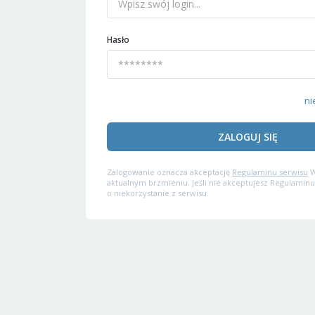
Hasło
ni
ZALOGUJ SIĘ
Zalogowanie oznacza akceptację
Regulaminu serwisu
W
aktualnym brzmieniu. Jeśli nie akceptujesz Regulaminu
o niekorzystanie z serwisu.