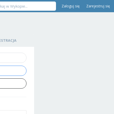
Zaloguj się
Zarejestruj się
ESTRACJA