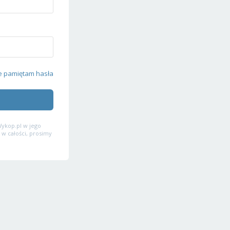
e pamiętam hasła
ykop.pl w jego
 w całości, prosimy