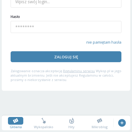
Hasło
nie pamiętam hasła
ZALOGUJ SIĘ
Zalogowanie oznacza akceptację
Regulaminu serwisu
Wykop.pl w jego
aktualnym brzmieniu. Jeśli nie akceptujesz Regulaminu w całości,
prosimy o niekorzystanie z serwisu.
Główna
Wykopalisko
Hity
Mikroblog