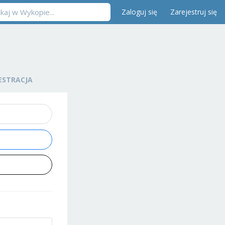
Zaloguj się
Zarejestruj się
ESTRACJA