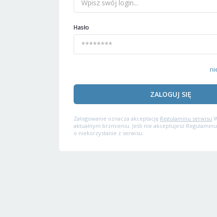
Hasło
ni
ZALOGUJ SIĘ
Zalogowanie oznacza akceptację
Regulaminu serwisu
W
aktualnym brzmieniu. Jeśli nie akceptujesz Regulaminu
o niekorzystanie z serwisu.