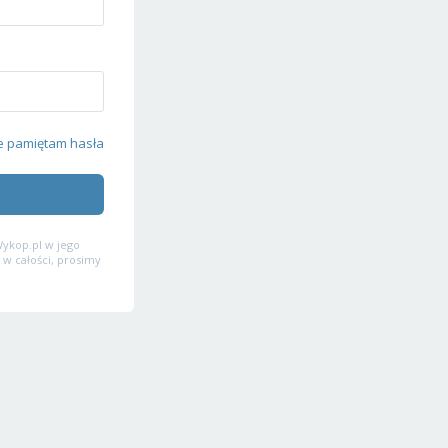
e pamiętam hasła
ykop.pl w jego
 w całości, prosimy