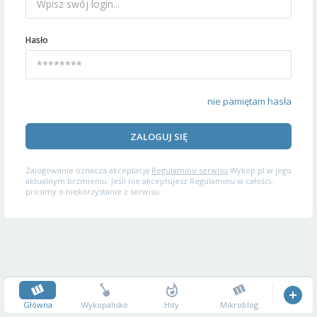
Hasło
nie pamiętam hasła
ZALOGUJ SIĘ
Zalogowanie oznacza akceptację
Regulaminu serwisu
Wykop.pl w jego
aktualnym brzmieniu. Jeśli nie akceptujesz Regulaminu w całości,
prosimy o niekorzystanie z serwisu.
Główna
Wykopalisko
Hity
Mikroblog