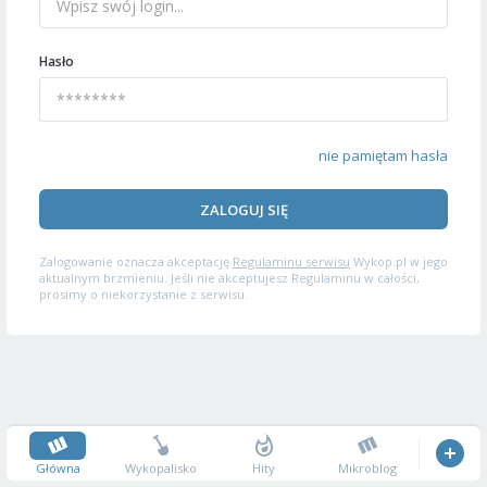
Hasło
nie pamiętam hasła
ZALOGUJ SIĘ
Zalogowanie oznacza akceptację
Regulaminu serwisu
Wykop.pl w jego
aktualnym brzmieniu. Jeśli nie akceptujesz Regulaminu w całości,
prosimy o niekorzystanie z serwisu.
Główna
Wykopalisko
Hity
Mikroblog