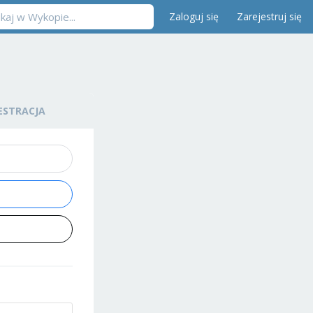
Zaloguj się
Zarejestruj się
ESTRACJA