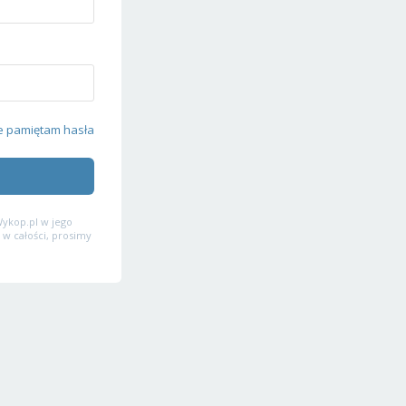
e pamiętam hasła
ykop.pl w jego
 w całości, prosimy