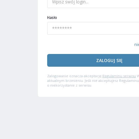
Hasło
ni
ZALOGUJ SIĘ
Zalogowanie oznacza akceptację
Regulaminu serwisu
W
aktualnym brzmieniu. Jeśli nie akceptujesz Regulaminu
o niekorzystanie z serwisu.