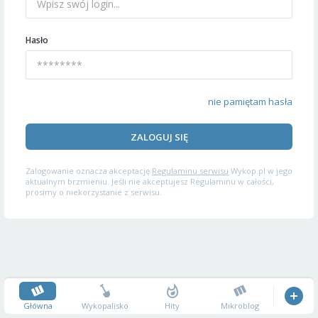
Hasło
nie pamiętam hasła
ZALOGUJ SIĘ
Zalogowanie oznacza akceptację
Regulaminu serwisu
Wykop.pl w jego
aktualnym brzmieniu. Jeśli nie akceptujesz Regulaminu w całości,
prosimy o niekorzystanie z serwisu.
Główna
Wykopalisko
Hity
Mikroblog