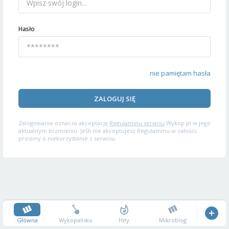
Hasło
nie pamiętam hasła
ZALOGUJ SIĘ
Zalogowanie oznacza akceptację
Regulaminu serwisu
Wykop.pl w jego
aktualnym brzmieniu. Jeśli nie akceptujesz Regulaminu w całości,
prosimy o niekorzystanie z serwisu.
Główna
Wykopalisko
Hity
Mikroblog