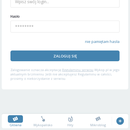
Hasło
nie pamiętam hasła
ZALOGUJ SIĘ
Zalogowanie oznacza akceptację
Regulaminu serwisu
Wykop.pl w jego
aktualnym brzmieniu. Jeśli nie akceptujesz Regulaminu w całości,
prosimy o niekorzystanie z serwisu.
Główna
Wykopalisko
Hity
Mikroblog