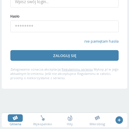
Hasło
nie pamiętam hasła
ZALOGUJ SIĘ
Zalogowanie oznacza akceptację
Regulaminu serwisu
Wykop.pl w jego
aktualnym brzmieniu. Jeśli nie akceptujesz Regulaminu w całości,
prosimy o niekorzystanie z serwisu.
Główna
Wykopalisko
Hity
Mikroblog