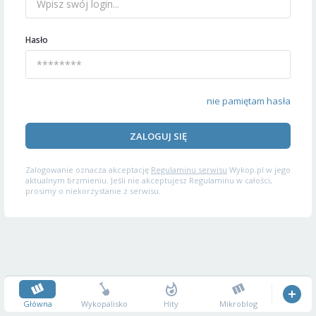
Hasło
nie pamiętam hasła
ZALOGUJ SIĘ
Zalogowanie oznacza akceptację
Regulaminu serwisu
Wykop.pl w jego
aktualnym brzmieniu. Jeśli nie akceptujesz Regulaminu w całości,
prosimy o niekorzystanie z serwisu.
Główna
Wykopalisko
Hity
Mikroblog