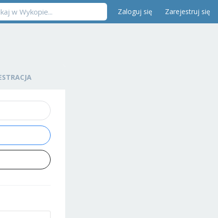
Zaloguj się
Zarejestruj się
ESTRACJA