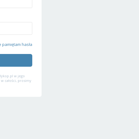
e pamiętam hasła
ykop.pl w jego
 w całości, prosimy