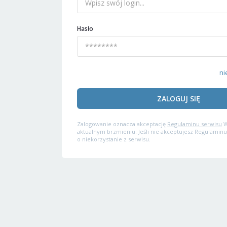
Hasło
ni
ZALOGUJ SIĘ
Zalogowanie oznacza akceptację
Regulaminu serwisu
W
aktualnym brzmieniu. Jeśli nie akceptujesz Regulaminu
o niekorzystanie z serwisu.