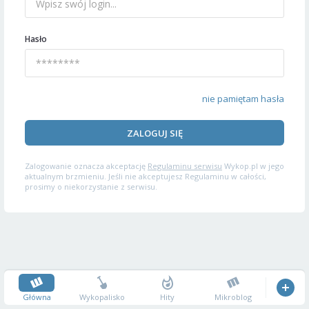
Hasło
nie pamiętam hasła
ZALOGUJ SIĘ
Zalogowanie oznacza akceptację
Regulaminu serwisu
Wykop.pl w jego
aktualnym brzmieniu. Jeśli nie akceptujesz Regulaminu w całości,
prosimy o niekorzystanie z serwisu.
Główna
Wykopalisko
Hity
Mikroblog