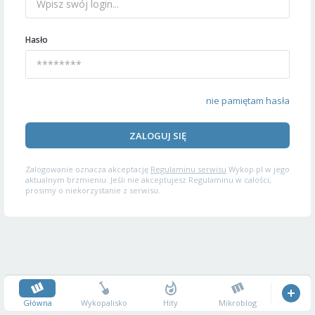
Hasło
nie pamiętam hasła
ZALOGUJ SIĘ
Zalogowanie oznacza akceptację
Regulaminu serwisu
Wykop.pl w jego
aktualnym brzmieniu. Jeśli nie akceptujesz Regulaminu w całości,
prosimy o niekorzystanie z serwisu.
Główna
Wykopalisko
Hity
Mikroblog