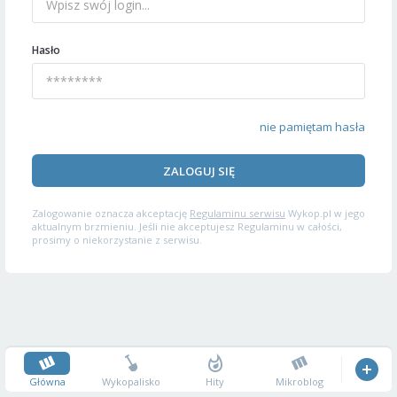
Hasło
nie pamiętam hasła
ZALOGUJ SIĘ
Zalogowanie oznacza akceptację
Regulaminu serwisu
Wykop.pl w jego
aktualnym brzmieniu. Jeśli nie akceptujesz Regulaminu w całości,
prosimy o niekorzystanie z serwisu.
Główna
Wykopalisko
Hity
Mikroblog