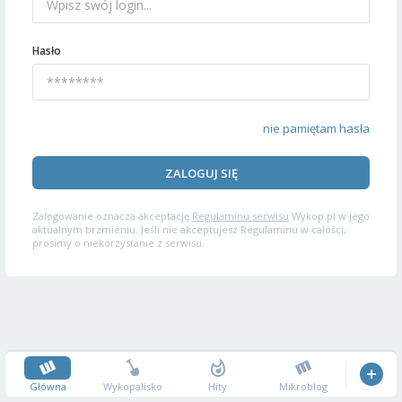
Hasło
nie pamiętam hasła
ZALOGUJ SIĘ
Zalogowanie oznacza akceptację
Regulaminu serwisu
Wykop.pl w jego
aktualnym brzmieniu. Jeśli nie akceptujesz Regulaminu w całości,
prosimy o niekorzystanie z serwisu.
Główna
Wykopalisko
Hity
Mikroblog