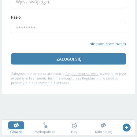
Hasło
nie pamiętam hasła
ZALOGUJ SIĘ
Zalogowanie oznacza akceptację
Regulaminu serwisu
Wykop.pl w jego
aktualnym brzmieniu. Jeśli nie akceptujesz Regulaminu w całości,
prosimy o niekorzystanie z serwisu.
Główna
Wykopalisko
Hity
Mikroblog