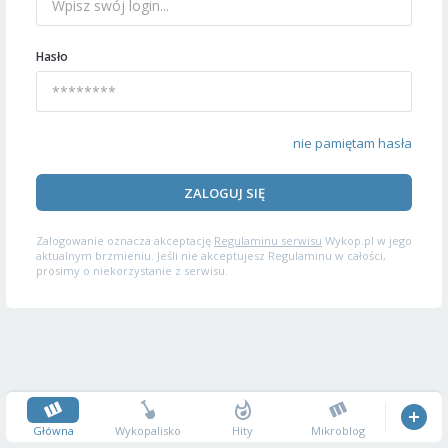
Hasło
nie pamiętam hasła
ZALOGUJ SIĘ
Zalogowanie oznacza akceptację
Regulaminu serwisu
Wykop.pl w jego
aktualnym brzmieniu. Jeśli nie akceptujesz Regulaminu w całości,
prosimy o niekorzystanie z serwisu.
Główna
Wykopalisko
Hity
Mikroblog