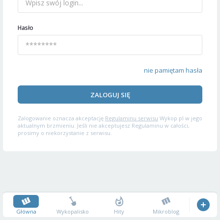
Hasło
nie pamiętam hasła
ZALOGUJ SIĘ
Zalogowanie oznacza akceptację
Regulaminu serwisu
Wykop.pl w jego
aktualnym brzmieniu. Jeśli nie akceptujesz Regulaminu w całości,
prosimy o niekorzystanie z serwisu.
Główna
Wykopalisko
Hity
Mikroblog