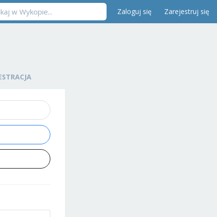
Zaloguj się
Zarejestruj się
ESTRACJA