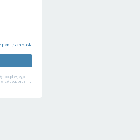
e pamiętam hasła
ykop.pl w jego
 w całości, prosimy