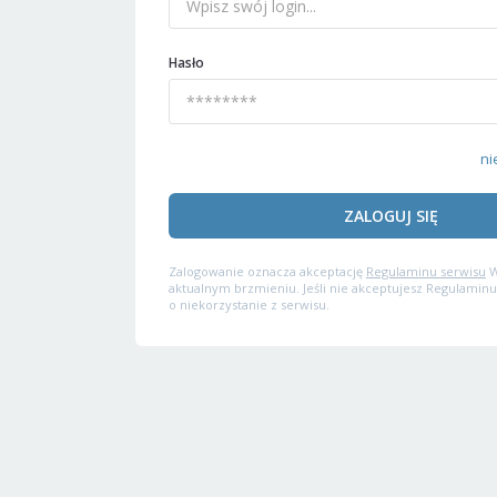
Hasło
ni
ZALOGUJ SIĘ
Zalogowanie oznacza akceptację
Regulaminu serwisu
W
aktualnym brzmieniu. Jeśli nie akceptujesz Regulaminu
o niekorzystanie z serwisu.