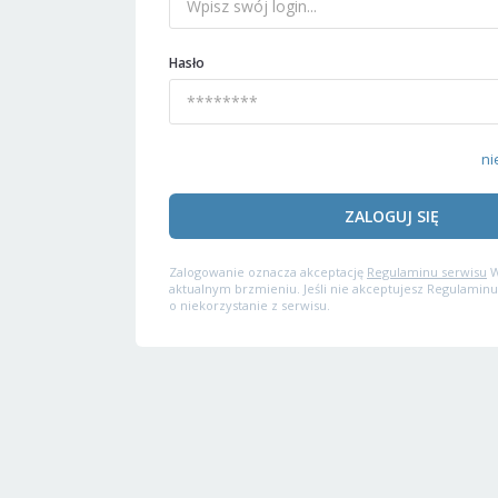
Hasło
ni
ZALOGUJ SIĘ
Zalogowanie oznacza akceptację
Regulaminu serwisu
W
aktualnym brzmieniu. Jeśli nie akceptujesz Regulaminu
o niekorzystanie z serwisu.