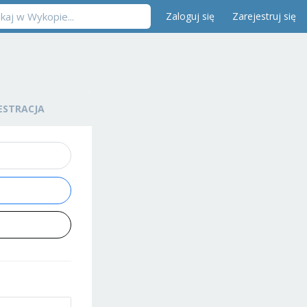
Zaloguj się
Zarejestruj się
ESTRACJA