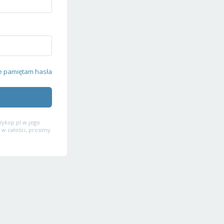
e pamiętam hasła
ykop.pl w jego
 w całości, prosimy