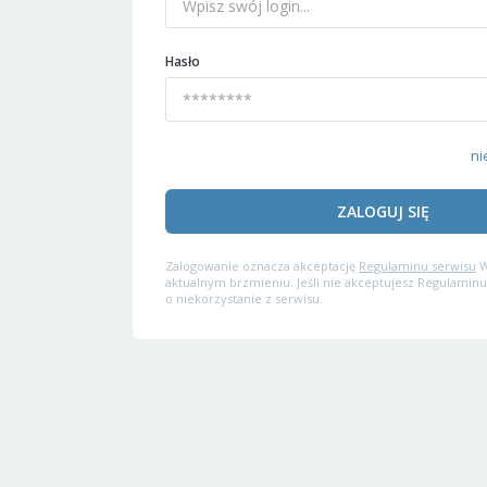
Hasło
ni
ZALOGUJ SIĘ
Zalogowanie oznacza akceptację
Regulaminu serwisu
W
aktualnym brzmieniu. Jeśli nie akceptujesz Regulaminu
o niekorzystanie z serwisu.