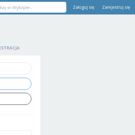
Zaloguj się
Zarejestruj się
ESTRACJA