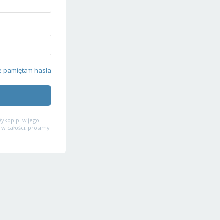
e pamiętam hasła
ykop.pl w jego
 w całości, prosimy