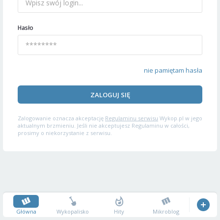
Hasło
nie pamiętam hasła
ZALOGUJ SIĘ
Zalogowanie oznacza akceptację
Regulaminu serwisu
Wykop.pl w jego
aktualnym brzmieniu. Jeśli nie akceptujesz Regulaminu w całości,
prosimy o niekorzystanie z serwisu.
Główna
Wykopalisko
Hity
Mikroblog