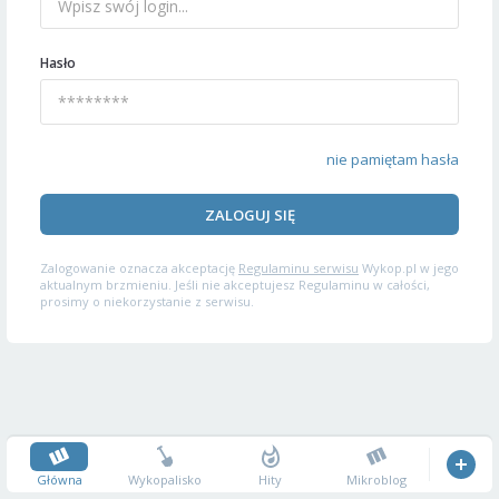
Hasło
nie pamiętam hasła
ZALOGUJ SIĘ
Zalogowanie oznacza akceptację
Regulaminu serwisu
Wykop.pl w jego
aktualnym brzmieniu. Jeśli nie akceptujesz Regulaminu w całości,
prosimy o niekorzystanie z serwisu.
Główna
Wykopalisko
Hity
Mikroblog