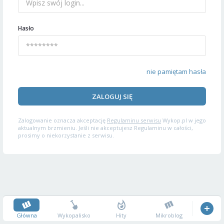
Hasło
nie pamiętam hasła
ZALOGUJ SIĘ
Zalogowanie oznacza akceptację
Regulaminu serwisu
Wykop.pl w jego
aktualnym brzmieniu. Jeśli nie akceptujesz Regulaminu w całości,
prosimy o niekorzystanie z serwisu.
Główna
Wykopalisko
Hity
Mikroblog