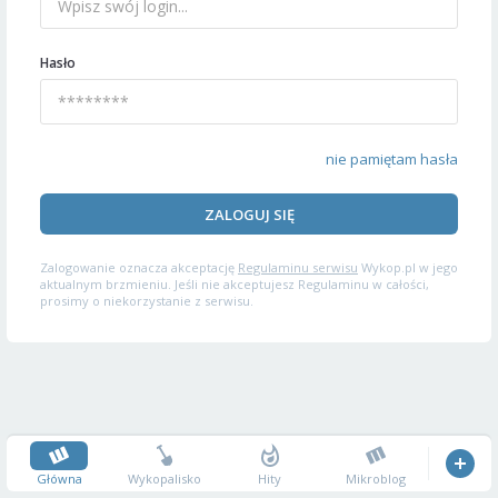
Hasło
nie pamiętam hasła
ZALOGUJ SIĘ
Zalogowanie oznacza akceptację
Regulaminu serwisu
Wykop.pl w jego
aktualnym brzmieniu. Jeśli nie akceptujesz Regulaminu w całości,
prosimy o niekorzystanie z serwisu.
Główna
Wykopalisko
Hity
Mikroblog