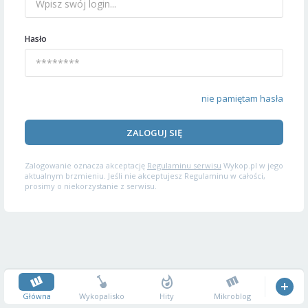
Hasło
nie pamiętam hasła
ZALOGUJ SIĘ
Zalogowanie oznacza akceptację
Regulaminu serwisu
Wykop.pl w jego
aktualnym brzmieniu. Jeśli nie akceptujesz Regulaminu w całości,
prosimy o niekorzystanie z serwisu.
Główna
Wykopalisko
Hity
Mikroblog