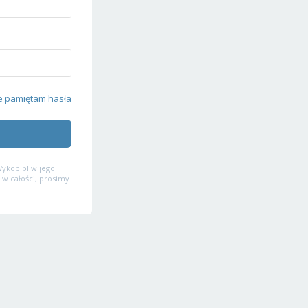
e pamiętam hasła
ykop.pl w jego
 w całości, prosimy