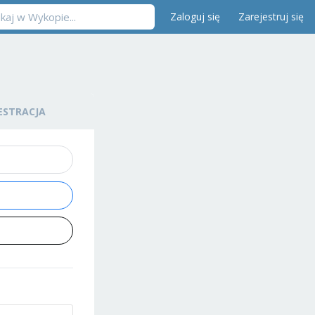
Zaloguj się
Zarejestruj się
ESTRACJA