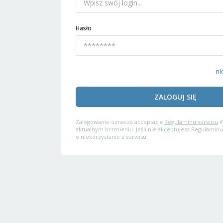
Hasło
ni
ZALOGUJ SIĘ
Zalogowanie oznacza akceptację
Regulaminu serwisu
W
aktualnym brzmieniu. Jeśli nie akceptujesz Regulaminu
o niekorzystanie z serwisu.